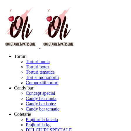
Torturi
Torturi nunta
Torturi botez
Torturi tematice
Tort si monoportii
Compozitii torturi
Candy bar
Concept special
Candy bar nunta
Candy bar botez
Candy bar tematic
Cofetarie
Prajituri la bucata
Prajituri la kg
DULCIURI SPECIALE