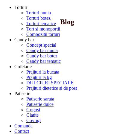
Torturi
Torturi nunta
Torturi botez
Blog
Torturi tematice
Tort si monoportii
Compozitii torturi
Candy bar
Concept special
Candy bar nunta
Candy bar botez
Candy bar tematic
Cofetarie
Prajituri la bucata
Prajituri la kg
DULCIURI SPECIALE
Prajituri dietetice si de post
Patiserie
Patiserie sarata
Patiserie dulce
Gogosi
Clatite
Covrigi
Comanda
Contact