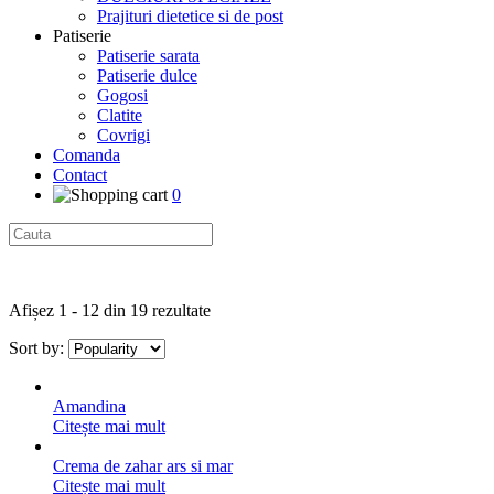
Prajituri dietetice si de post
Patiserie
Patiserie sarata
Patiserie dulce
Gogosi
Clatite
Covrigi
Comanda
Contact
0
Afișez 1 - 12 din 19 rezultate
Sort by:
Amandina
Citește mai mult
Crema de zahar ars si mar
Citește mai mult