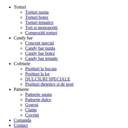
Torturi
Torturi nunta
Torturi botez
Torturi tematice
Tort si monoportii
Compozitii torturi
Candy bar
Concept special
Candy bar nunta
Candy bar botez
Candy bar tematic
Cofetarie
Prajituri la bucata
Prajituri la kg
DULCIURI SPECIALE
Prajituri dietetice si de post
Patiserie
Patiserie sarata
Patiserie dulce
Gogosi
Clatite
Covrigi
Comanda
Contact