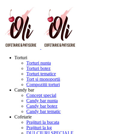
Torturi
Torturi nunta
Torturi botez
Torturi tematice
Tort si monoportii
Compozitii torturi
Candy bar
Concept special
Candy bar nunta
Candy bar botez
Candy bar tematic
Cofetarie
Prajituri la bucata
Prajituri la kg
DULCIURI SPECIALE