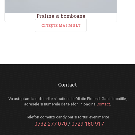
Praline si bomboane
CITEȘTE MAI MULT
Contact
Va asteptam la cofetariile si patiseriile Oli din Ploiesti. Gasiti locatiile,
adresele si numerele de telefon in pagina
Contact
.
Telefon comenzi candy bar si torturi evenimente
0732 277 070
/
0729 180 917