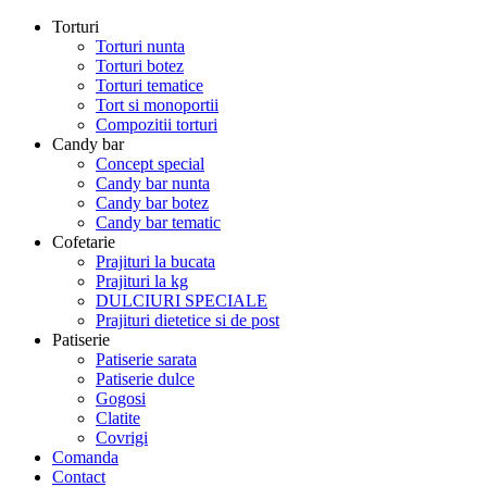
Torturi
Torturi nunta
Torturi botez
Torturi tematice
Tort si monoportii
Compozitii torturi
Candy bar
Concept special
Candy bar nunta
Candy bar botez
Candy bar tematic
Cofetarie
Prajituri la bucata
Prajituri la kg
DULCIURI SPECIALE
Prajituri dietetice si de post
Patiserie
Patiserie sarata
Patiserie dulce
Gogosi
Clatite
Covrigi
Comanda
Contact