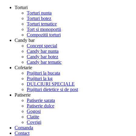
Torturi
Torturi nunta
Torturi botez
Torturi tematice
Tort si monoportii
Compozitii torturi
Candy bar
Concept special
Candy bar nunta
Candy bar botez
Candy bar tematic
Cofetarie
Prajituri la bucata
Prajituri la kg
DULCIURI SPECIALE
Prajituri dietetice si de post
Patiserie
Patiserie sarata
Patiserie dulce
Gogosi
Clatite
Covrigi
Comanda
Contact