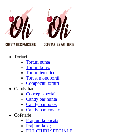
Torturi
Torturi nunta
Torturi botez
Torturi tematice
Tort si monoportii
Compozitii torturi
Candy bar
Concept special
Candy bar nunta
Candy bar botez
Candy bar tematic
Cofetarie
Prajituri la bucata
Prajituri la kg
DULCIURI SPECIALE