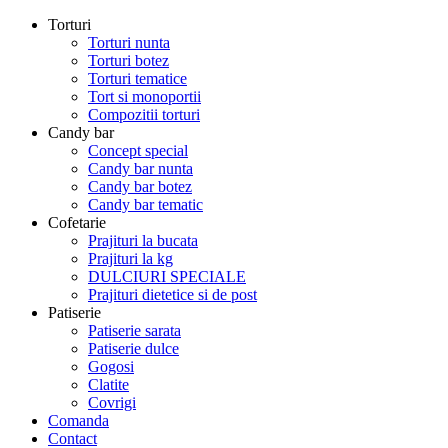
Torturi
Torturi nunta
Torturi botez
Torturi tematice
Tort si monoportii
Compozitii torturi
Candy bar
Concept special
Candy bar nunta
Candy bar botez
Candy bar tematic
Cofetarie
Prajituri la bucata
Prajituri la kg
DULCIURI SPECIALE
Prajituri dietetice si de post
Patiserie
Patiserie sarata
Patiserie dulce
Gogosi
Clatite
Covrigi
Comanda
Contact