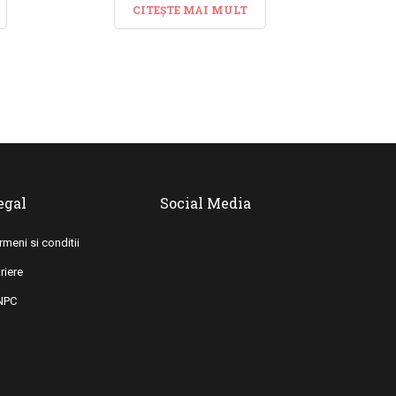
CITEȘTE MAI MULT
egal
Social Media
rmeni si conditii
riere
NPC