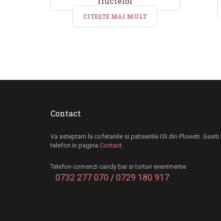
fructelor
CITEȘTE MAI MULT
Contact
Va asteptam la cofetariile si patiseriile Oli din Ploiesti. Gasit
telefon in pagina
Contact
.
Telefon comenzi candy bar si torturi evenimente
0732 277 070
/
0729 180 917