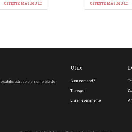
CITEȘTE MAI MULT
CITEȘTE MAI MULT
Utile
L
Cum comand?
Te
i locatiile, adresele si numerele de
Transport
Ca
Livrari evenimente
A