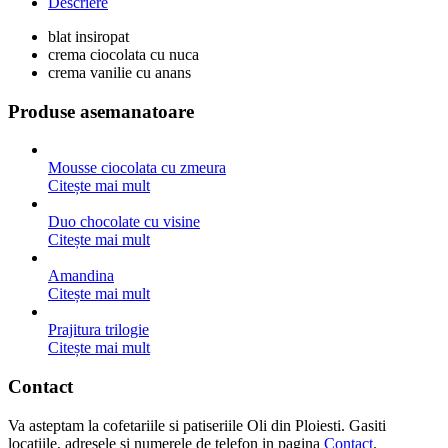
Descriere
blat insiropat
crema ciocolata cu nuca
crema vanilie cu anans
Produse asemanatoare
Mousse ciocolata cu zmeura
Citește mai mult
Duo chocolate cu visine
Citește mai mult
Amandina
Citește mai mult
Prajitura trilogie
Citește mai mult
Contact
Va asteptam la cofetariile si patiseriile Oli din Ploiesti. Gasiti
locatiile, adresele si numerele de telefon in pagina
Contact
.