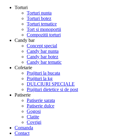
Torturi
Torturi nunta
Torturi botez
Torturi tematice
Tort si monoportii
Compozitii torturi
Candy bar
Concept special
Candy bar nunta
Candy bar botez
Candy bar tematic
Cofetarie
Prajituri la bucata
Prajituri la kg
DULCIURI SPECIALE
Prajituri dietetice si de post
Patiserie
Patiserie sarata
Patiserie dulce
Gogosi
Clatite
Covrigi
Comanda
Contact