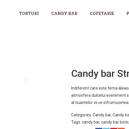
TORTURI
CANDY BAR
COFETARIE
P
Candy bar St
Indiferent care este tema aleasa
atmosfera dulcelui eveniment si v
al nuantelor vii ce infrumuseteaz
Categories:
Candy bar
,
Candy ba
Tags:
candy bar
,
candy bar bote