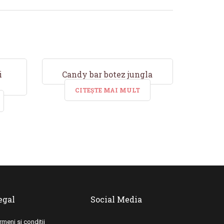
i
Candy bar botez jungla
CITEȘTE MAI MULT
egal
Social Media
rmeni si conditii