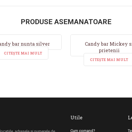
PRODUSE ASEMANATOARE
andy bar nunta silver
Candy bar Mickey s
prietenii
CITEȘTE MAI MULT
CITEȘTE MAI MULT
Utile
L
Cum comand?
Te
i locatiile, adresele si numerele de