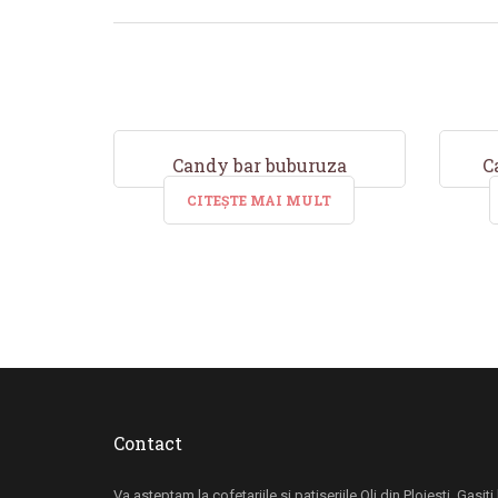
Candy bar buburuza
C
CITEȘTE MAI MULT
Contact
Va asteptam la cofetariile si patiseriile Oli din Ploiesti. Gasit