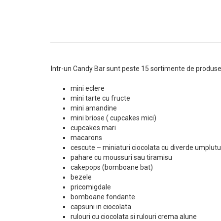
Intr-un Candy Bar sunt peste 15 sortimente de produse
mini eclere
mini tarte cu fructe
mini amandine
mini briose ( cupcakes mici)
cupcakes mari
macarons
cescute – miniaturi ciocolata cu diverde umplutu
pahare cu moussuri sau tiramisu
cakepops (bomboane bat)
bezele
pricomigdale
bomboane fondante
capsuni in ciocolata
rulouri cu ciocolata si rulouri crema alune