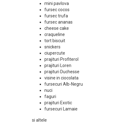
mini pavlova
fursec cocos
fursec trufa
fursec ananas
cheese cake
craqueline
tort biscuit
snickers
ciupercute
prajituri Profiterol
prajituri Loren
prajituri Duchesse
visine in ciocolata
fursecuri Alb-Negru
nuci
faguri
prajituri Exotic
fursecuri Lamaie
si altele