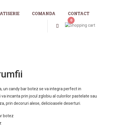
ATISERIE
COMANDA
CONTACT
0
rumfii
, un candy bar botez se va integra perfect in
a incanta prin jocul zglobiu al culorilor pastelate sau
a, prin decoruri alese, delicioasele deserturi.
r botez
z