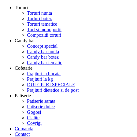
Torturi
Torturi nunta
Torturi botez
Torturi tematice
Tort si monoportii
Compozitii torturi
Candy bar
Concept special
Candy bar nunta
Candy bar botez
Candy bar tematic
Cofetarie
Prajituri la bucata
Prajituri la kg
DULCIURI SPECIALE
Prajituri dietetice si de post
Patiserie
Patiserie sarata
Patiserie dulce
Gogosi
Clatite
Covrigi
Comanda
Contact