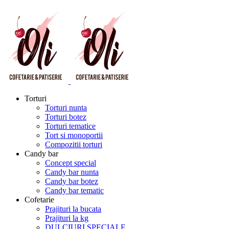
Torturi
Torturi nunta
Torturi botez
Torturi tematice
Tort si monoportii
Compozitii torturi
Candy bar
Concept special
Candy bar nunta
Candy bar botez
Candy bar tematic
Cofetarie
Prajituri la bucata
Prajituri la kg
DULCIURI SPECIALE