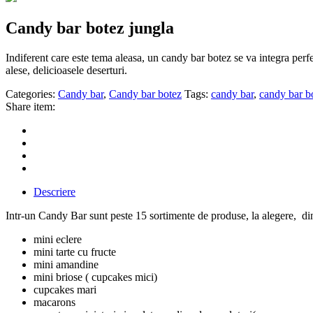
Candy bar botez jungla
Indiferent care este tema aleasa, un candy bar botez se va integra perfe
alese, delicioasele deserturi.
Categories:
Candy bar
,
Candy bar botez
Tags:
candy bar
,
candy bar b
Share item:
Descriere
Intr-un Candy Bar sunt peste 15 sortimente de produse, la alegere, d
mini eclere
mini tarte cu fructe
mini amandine
mini briose ( cupcakes mici)
cupcakes mari
macarons