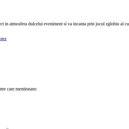
ct in atmosfera dulcelui eveniment si va incanta prin jocul zglobiu al cul
otez
intre care mentionam: