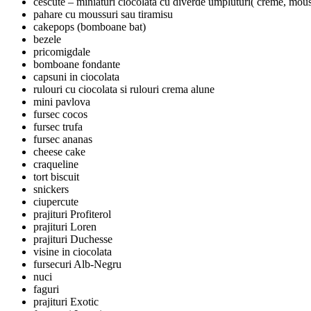
cescute – miniaturi ciocolata cu diverde umpluturi( creme, mous
pahare cu moussuri sau tiramisu
cakepops (bomboane bat)
bezele
pricomigdale
bomboane fondante
capsuni in ciocolata
rulouri cu ciocolata si rulouri crema alune
mini pavlova
fursec cocos
fursec trufa
fursec ananas
cheese cake
craqueline
tort biscuit
snickers
ciupercute
prajituri Profiterol
prajituri Loren
prajituri Duchesse
visine in ciocolata
fursecuri Alb-Negru
nuci
faguri
prajituri Exotic