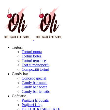
Torturi
Torturi nunta
Torturi botez
Torturi tematice
Tort si monoportii
Compozitii torturi
Candy bar
Concept special
Candy bar nunta
Candy bar botez
Candy bar tematic
Cofetarie
Prajituri la bucata
Prajituri la kg
DULCIURI SPECIALE