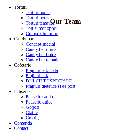
Torturi
Torturi nunta
Torturi botez
Our Team
Torturi tematice
Tort si monoportii
Compozitii torturi
Candy bar
Concept special
Candy bar nunta
Candy bar botez
Candy bar tematic
Cofetarie
Prajituri la bucata
Prajituri la kg
DULCIURI SPECIALE
Prajituri dietetice si de post
Patiserie
Patiserie sarata
Patiserie dulce
Gogosi
Clatite
Covrigi
Comanda
Contact