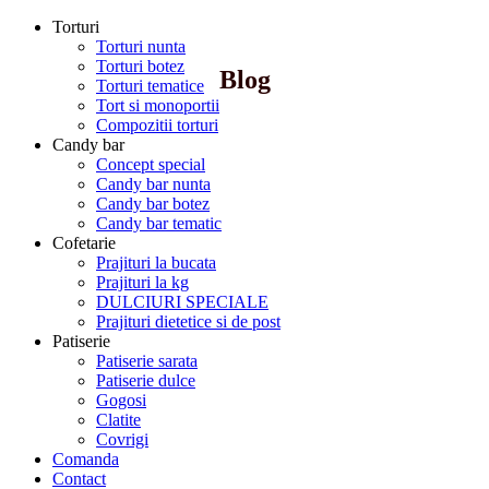
Torturi
Torturi nunta
Torturi botez
Blog
Torturi tematice
Tort si monoportii
Compozitii torturi
Candy bar
Concept special
Candy bar nunta
Candy bar botez
Candy bar tematic
Cofetarie
Prajituri la bucata
Prajituri la kg
DULCIURI SPECIALE
Prajituri dietetice si de post
Patiserie
Patiserie sarata
Patiserie dulce
Gogosi
Clatite
Covrigi
Comanda
Contact