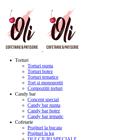
Torturi
Torturi nunta
Torturi botez
Torturi tematice
Tort si monoportii
Compozitii torturi
Candy bar
Concept special
Candy bar nunta
Candy bar botez
Candy bar tematic
Cofetarie
Prajituri la bucata
Prajituri la kg
DULCIURI SPECIALE