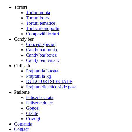
Torturi
Torturi nunta
Torturi botez
Torturi tematice
Tort si monoportii
Compozitii torturi
Candy bar
Concept special
Candy bar nunta
Candy bar botez
Candy bar tematic
Cofetarie
Prajituri la bucata
Prajituri la kg
DULCIURI SPECIALE
Prajituri dietetice si de post
Patiserie
Patiserie sarata
Patiserie dulce
Gogosi
Clatite
Covrigi
Comanda
Contact