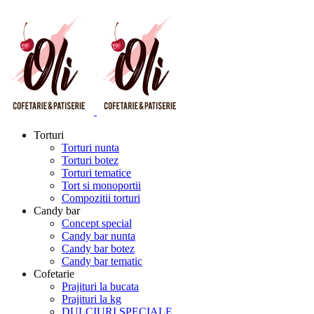
Torturi
Torturi nunta
Torturi botez
Torturi tematice
Tort si monoportii
Compozitii torturi
Candy bar
Concept special
Candy bar nunta
Candy bar botez
Candy bar tematic
Cofetarie
Prajituri la bucata
Prajituri la kg
DULCIURI SPECIALE