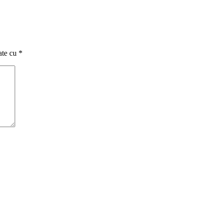
ate cu
*