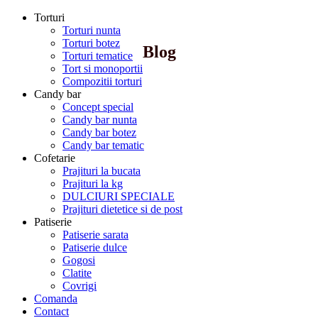
Torturi
Torturi nunta
Torturi botez
Blog
Torturi tematice
Tort si monoportii
Compozitii torturi
Candy bar
Concept special
Candy bar nunta
Candy bar botez
Candy bar tematic
Cofetarie
Prajituri la bucata
Prajituri la kg
DULCIURI SPECIALE
Prajituri dietetice si de post
Patiserie
Patiserie sarata
Patiserie dulce
Gogosi
Clatite
Covrigi
Comanda
Contact