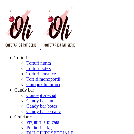
Torturi
Torturi nunta
Torturi botez
Torturi tematice
Tort si monoportii
Compozitii torturi
Candy bar
Concept special
Candy bar nunta
Candy bar botez
Candy bar tematic
Cofetarie
Prajituri la bucata
Prajituri la kg
DULCIURI SPECIALE