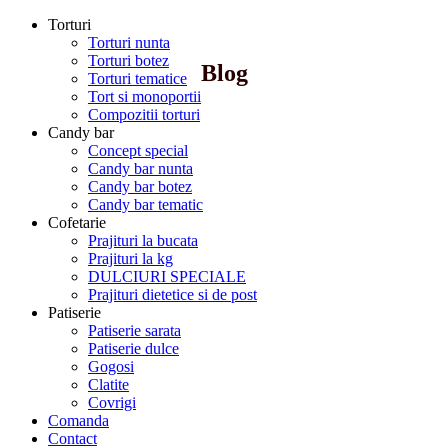
Torturi
Torturi nunta
Torturi botez
Blog
Torturi tematice
Tort si monoportii
Compozitii torturi
Candy bar
Concept special
Candy bar nunta
Candy bar botez
Candy bar tematic
Cofetarie
Prajituri la bucata
Prajituri la kg
DULCIURI SPECIALE
Prajituri dietetice si de post
Patiserie
Patiserie sarata
Patiserie dulce
Gogosi
Clatite
Covrigi
Comanda
Contact