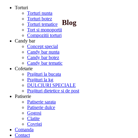
Torturi
Torturi nunta
Torturi botez
Blog
Torturi tematice
Tort si monoportii
Compozitii torturi
Candy bar
Concept special
Candy bar nunta
Candy bar botez
Candy bar tematic
Cofetarie
Prajituri la bucata
Prajituri la kg
DULCIURI SPECIALE
Prajituri dietetice si de post
Patiserie
Patiserie sarata
Patiserie dulce
Gogosi
Clatite
Covrigi
Comanda
Contact