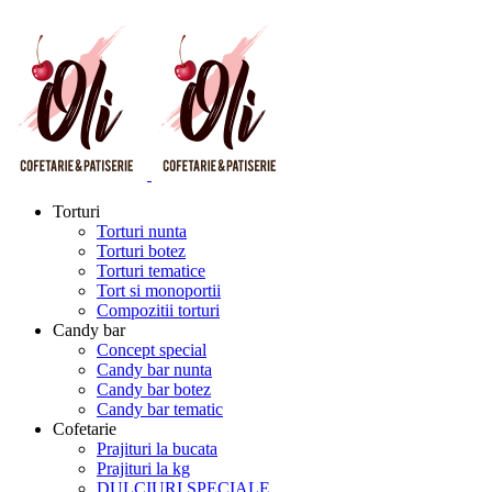
Torturi
Torturi nunta
Torturi botez
Torturi tematice
Tort si monoportii
Compozitii torturi
Candy bar
Concept special
Candy bar nunta
Candy bar botez
Candy bar tematic
Cofetarie
Prajituri la bucata
Prajituri la kg
DULCIURI SPECIALE