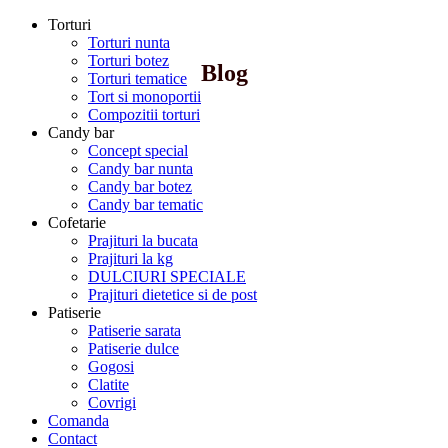
Torturi
Torturi nunta
Torturi botez
Blog
Torturi tematice
Tort si monoportii
Compozitii torturi
Candy bar
Concept special
Candy bar nunta
Candy bar botez
Candy bar tematic
Cofetarie
Prajituri la bucata
Prajituri la kg
DULCIURI SPECIALE
Prajituri dietetice si de post
Patiserie
Patiserie sarata
Patiserie dulce
Gogosi
Clatite
Covrigi
Comanda
Contact