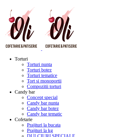
Torturi
Torturi nunta
Torturi botez
Torturi tematice
Tort si monoportii
Compozitii torturi
Candy bar
Concept special
Candy bar nunta
Candy bar botez
Candy bar tematic
Cofetarie
Prajituri la bucata
Prajituri la kg
DULCIURI SPECIALE