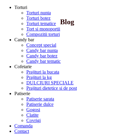
Torturi
Torturi nunta
Torturi botez
Blog
Torturi tematice
Tort si monoportii
Compozitii torturi
Candy bar
Concept special
Candy bar nunta
Candy bar botez
Candy bar tematic
Cofetarie
Prajituri la bucata
Prajituri la kg
DULCIURI SPECIALE
Prajituri dietetice si de post
Patiserie
Patiserie sarata
Patiserie dulce
Gogosi
Clatite
Covrigi
Comanda
Contact