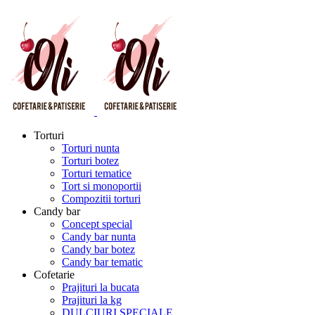
Torturi
Torturi nunta
Torturi botez
Torturi tematice
Tort si monoportii
Compozitii torturi
Candy bar
Concept special
Candy bar nunta
Candy bar botez
Candy bar tematic
Cofetarie
Prajituri la bucata
Prajituri la kg
DULCIURI SPECIALE