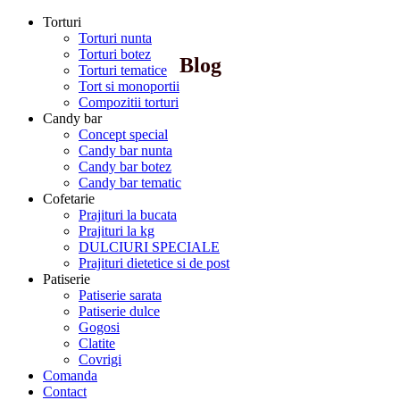
Torturi
Torturi nunta
Torturi botez
Blog
Torturi tematice
Tort si monoportii
Compozitii torturi
Candy bar
Concept special
Candy bar nunta
Candy bar botez
Candy bar tematic
Cofetarie
Prajituri la bucata
Prajituri la kg
DULCIURI SPECIALE
Prajituri dietetice si de post
Patiserie
Patiserie sarata
Patiserie dulce
Gogosi
Clatite
Covrigi
Comanda
Contact