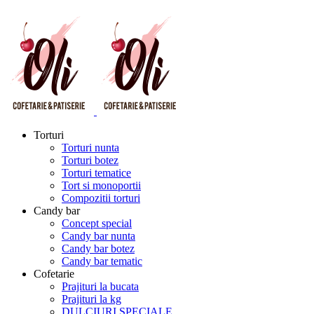
Torturi
Torturi nunta
Torturi botez
Torturi tematice
Tort si monoportii
Compozitii torturi
Candy bar
Concept special
Candy bar nunta
Candy bar botez
Candy bar tematic
Cofetarie
Prajituri la bucata
Prajituri la kg
DULCIURI SPECIALE