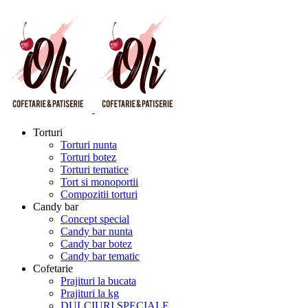
Torturi
Torturi nunta
Torturi botez
Torturi tematice
Tort si monoportii
Compozitii torturi
Candy bar
Concept special
Candy bar nunta
Candy bar botez
Candy bar tematic
Cofetarie
Prajituri la bucata
Prajituri la kg
DULCIURI SPECIALE