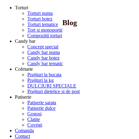
Torturi
Torturi nunta
Torturi botez
Blog
Torturi tematice
Tort si monoportii
Compozitii torturi
Candy bar
Concept special
Candy bar nunta
Candy bar botez
Candy bar tematic
Cofetarie
Prajituri la bucata
Prajituri la kg
DULCIURI SPECIALE
Prajituri dietetice si de post
Patiserie
Patiserie sarata
Patiserie dulce
Gogosi
Clatite
Covrigi
Comanda
Contact