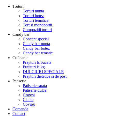
Torturi
Torturi nunta
Torturi botez
Torturi tematice
Tort si monoportii
Compozitii torturi
Candy bar
Concept special
Candy bar nunta
Candy bar botez
Candy bar tematic
Cofetarie
Prajituri la bucata
Prajituri la kg
DULCIURI SPECIALE
Prajituri dietetice si de post
Patiserie
Patiserie sarata
Patiserie dulce
Gogosi
Clatite
Covrigi
Comanda
Contact