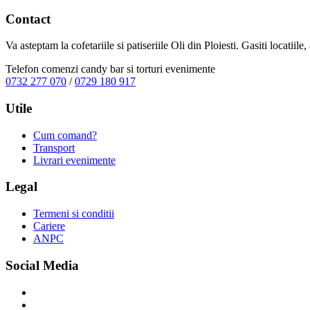
Contact
Va asteptam la cofetariile si patiseriile Oli din Ploiesti. Gasiti locatiil
Telefon comenzi candy bar si torturi evenimente
0732 277 070
/
0729 180 917
Utile
Cum comand?
Transport
Livrari evenimente
Legal
Termeni si conditii
Cariere
ANPC
Social Media