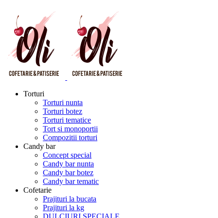
Torturi
Torturi nunta
Torturi botez
Torturi tematice
Tort si monoportii
Compozitii torturi
Candy bar
Concept special
Candy bar nunta
Candy bar botez
Candy bar tematic
Cofetarie
Prajituri la bucata
Prajituri la kg
DULCIURI SPECIALE