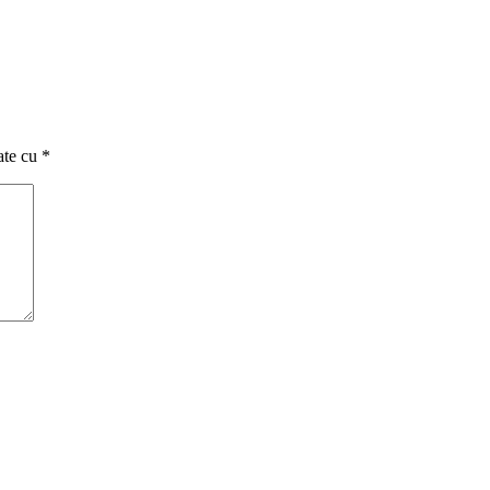
ate cu
*