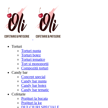
Torturi
Torturi nunta
Torturi botez
Torturi tematice
Tort si monoportii
Compozitii torturi
Candy bar
Concept special
Candy bar nunta
Candy bar botez
Candy bar tematic
Cofetarie
Prajituri la bucata
Prajituri la kg
DULCIURI SPECIALE