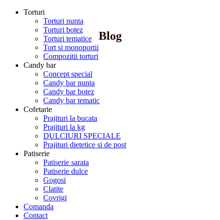
Torturi
Torturi nunta
Torturi botez
Blog
Torturi tematice
Tort si monoportii
Compozitii torturi
Candy bar
Concept special
Candy bar nunta
Candy bar botez
Candy bar tematic
Cofetarie
Prajituri la bucata
Prajituri la kg
DULCIURI SPECIALE
Prajituri dietetice si de post
Patiserie
Patiserie sarata
Patiserie dulce
Gogosi
Clatite
Covrigi
Comanda
Contact