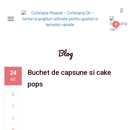
0
Blog
Buchet de capsune si cake
24
iul.
pops