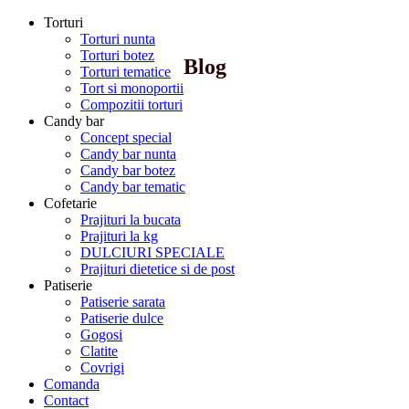
Torturi
Torturi nunta
Torturi botez
Blog
Torturi tematice
Tort si monoportii
Compozitii torturi
Candy bar
Concept special
Candy bar nunta
Candy bar botez
Candy bar tematic
Cofetarie
Prajituri la bucata
Prajituri la kg
DULCIURI SPECIALE
Prajituri dietetice si de post
Patiserie
Patiserie sarata
Patiserie dulce
Gogosi
Clatite
Covrigi
Comanda
Contact