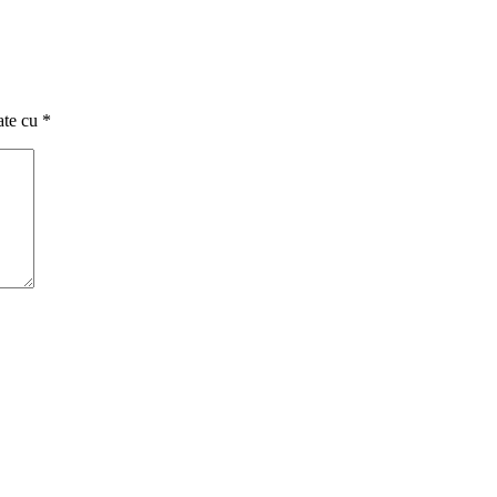
ate cu
*