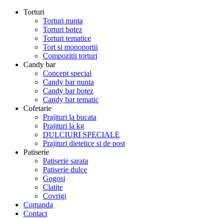
Torturi
Torturi nunta
Torturi botez
Torturi tematice
Tort si monoportii
Compozitii torturi
Candy bar
Concept special
Candy bar nunta
Candy bar botez
Candy bar tematic
Cofetarie
Prajituri la bucata
Prajituri la kg
DULCIURI SPECIALE
Prajituri dietetice si de post
Patiserie
Patiserie sarata
Patiserie dulce
Gogosi
Clatite
Covrigi
Comanda
Contact