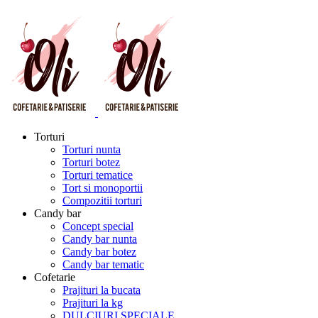
Torturi
Torturi nunta
Torturi botez
Torturi tematice
Tort si monoportii
Compozitii torturi
Candy bar
Concept special
Candy bar nunta
Candy bar botez
Candy bar tematic
Cofetarie
Prajituri la bucata
Prajituri la kg
DULCIURI SPECIALE