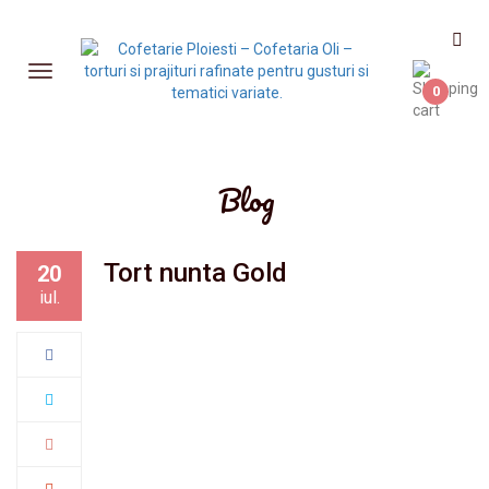
0
Blog
Tort nunta Gold
20
iul.