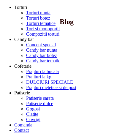
Torturi
Torturi nunta
Torturi botez
Blog
Torturi tematice
Tort si monoportii
Compozitii torturi
Candy bar
Concept special
Candy bar nunta
Candy bar botez
Candy bar tematic
Cofetarie
Prajituri la bucata
Prajituri la kg
DULCIURI SPECIALE
Prajituri dietetice si de post
Patiserie
Patiserie sarata
Patiserie dulce
Gogosi
Clatite
Covrigi
Comanda
Contact