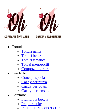
Torturi
Torturi nunta
Torturi botez
Torturi tematice
Tort si monoportii
Compozitii torturi
Candy bar
Concept special
Candy bar nunta
Candy bar botez
Candy bar tematic
Cofetarie
Prajituri la bucata
Prajituri la kg
DULCIURI SPECIALE