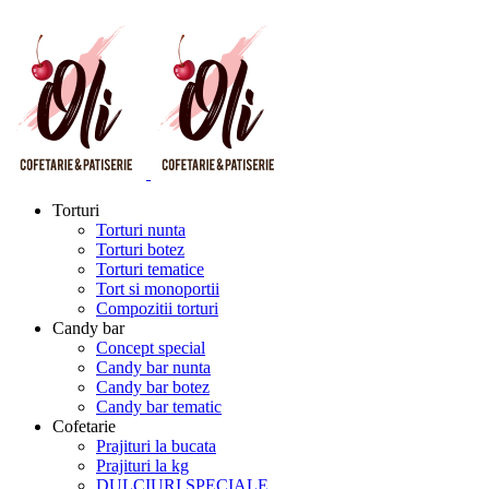
Torturi
Torturi nunta
Torturi botez
Torturi tematice
Tort si monoportii
Compozitii torturi
Candy bar
Concept special
Candy bar nunta
Candy bar botez
Candy bar tematic
Cofetarie
Prajituri la bucata
Prajituri la kg
DULCIURI SPECIALE