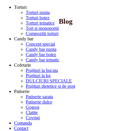
Torturi
Torturi nunta
Torturi botez
Blog
Torturi tematice
Tort si monoportii
Compozitii torturi
Candy bar
Concept special
Candy bar nunta
Candy bar botez
Candy bar tematic
Cofetarie
Prajituri la bucata
Prajituri la kg
DULCIURI SPECIALE
Prajituri dietetice si de post
Patiserie
Patiserie sarata
Patiserie dulce
Gogosi
Clatite
Covrigi
Comanda
Contact