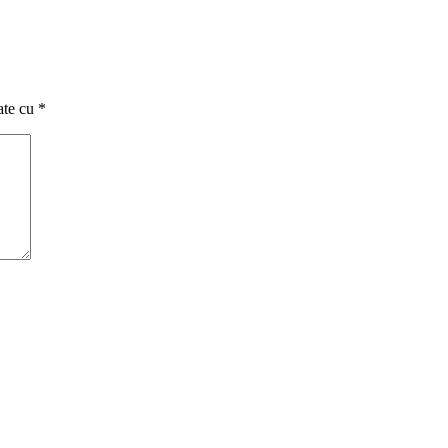
ate cu
*