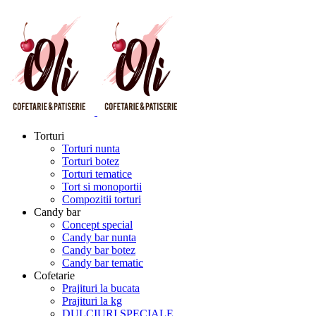
Torturi
Torturi nunta
Torturi botez
Torturi tematice
Tort si monoportii
Compozitii torturi
Candy bar
Concept special
Candy bar nunta
Candy bar botez
Candy bar tematic
Cofetarie
Prajituri la bucata
Prajituri la kg
DULCIURI SPECIALE