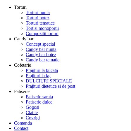
Torturi
Torturi nunta
Torturi botez
Torturi tematice
Tort si monoportii
Compozitii torturi
Candy bar
Concept special
Candy bar nunta
Candy bar botez
Candy bar tematic
Cofetarie
Prajituri la bucata
Prajituri la kg
DULCIURI SPECIALE
Prajituri dietetice si de post
Patiserie
Patiserie sarata
Patiserie dulce
Gogosi
Clatite
Covrigi
Comanda
Contact