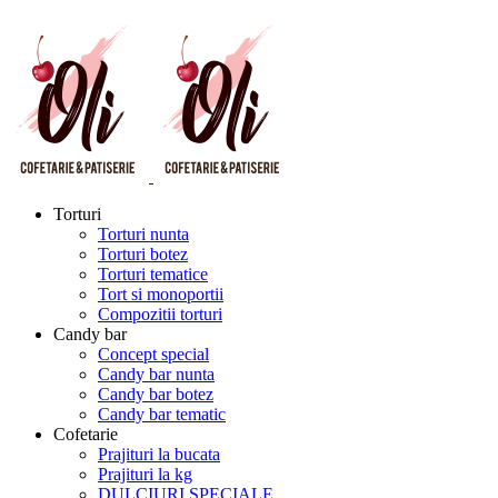
Torturi
Torturi nunta
Torturi botez
Torturi tematice
Tort si monoportii
Compozitii torturi
Candy bar
Concept special
Candy bar nunta
Candy bar botez
Candy bar tematic
Cofetarie
Prajituri la bucata
Prajituri la kg
DULCIURI SPECIALE