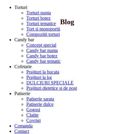
Torturi
Torturi nunta
Torturi botez
Blog
Torturi tematice
Tort si monoportii
Compozitii torturi
Candy bar
Concept special
Candy bar nunta
Candy bar botez
Candy bar tematic
Cofetarie
Prajituri la bucata
Prajituri la kg
DULCIURI SPECIALE
Prajituri dietetice si de post
Patiserie
Patiserie sarata
Patiserie dulce
Gogosi
Clatite
Covrigi
Comanda
Contact