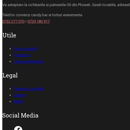
Va asteptam la cofetariile si patiseriile Oli din Ploiesti. Gasiti locatiile, adre
Telefon comenzi candy bar si torturi evenimente
0732 277 070
/
0729 180 917
Utile
Cum comand?
Transport
Livrari evenimente
Legal
Termeni si conditii
Cariere
ANPC
Social Media