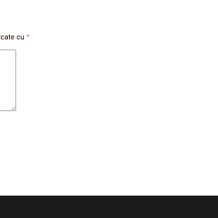
rcate cu
*