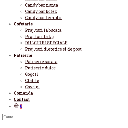
Candy bar nunta
Candy bar botez
Candy bar tematic
Cofetarie
Prajituri la bucata
Prajituri la kg
DULCIURI SPECIALE
Prajituri dietetice si de post
Patiserie
Patiserie sarata
Patiserie dulce
Gogosi
Clatite
Covrigi
Comanda
Contact
0