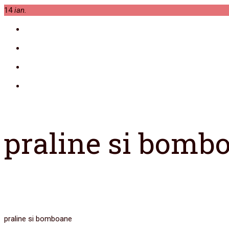
14
ian.
praline si bomb
praline si bomboane