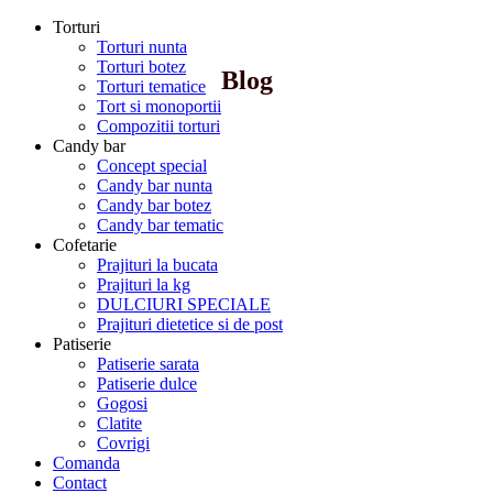
Torturi
Torturi nunta
Torturi botez
Blog
Torturi tematice
Tort si monoportii
Compozitii torturi
Candy bar
Concept special
Candy bar nunta
Candy bar botez
Candy bar tematic
Cofetarie
Prajituri la bucata
Prajituri la kg
DULCIURI SPECIALE
Prajituri dietetice si de post
Patiserie
Patiserie sarata
Patiserie dulce
Gogosi
Clatite
Covrigi
Comanda
Contact