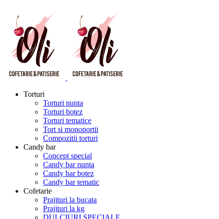
Torturi
Torturi nunta
Torturi botez
Torturi tematice
Tort si monoportii
Compozitii torturi
Candy bar
Concept special
Candy bar nunta
Candy bar botez
Candy bar tematic
Cofetarie
Prajituri la bucata
Prajituri la kg
DULCIURI SPECIALE