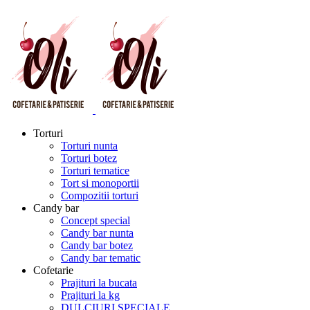
Torturi
Torturi nunta
Torturi botez
Torturi tematice
Tort si monoportii
Compozitii torturi
Candy bar
Concept special
Candy bar nunta
Candy bar botez
Candy bar tematic
Cofetarie
Prajituri la bucata
Prajituri la kg
DULCIURI SPECIALE