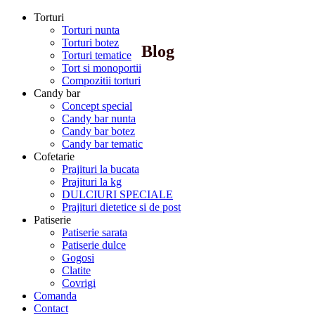
Torturi
Torturi nunta
Torturi botez
Blog
Torturi tematice
Tort si monoportii
Compozitii torturi
Candy bar
Concept special
Candy bar nunta
Candy bar botez
Candy bar tematic
Cofetarie
Prajituri la bucata
Prajituri la kg
DULCIURI SPECIALE
Prajituri dietetice si de post
Patiserie
Patiserie sarata
Patiserie dulce
Gogosi
Clatite
Covrigi
Comanda
Contact