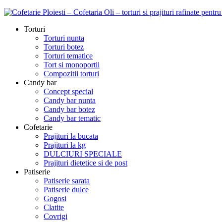
Torturi
Torturi nunta
Torturi botez
Torturi tematice
Tort si monoportii
Compozitii torturi
Candy bar
Concept special
Candy bar nunta
Candy bar botez
Candy bar tematic
Cofetarie
Prajituri la bucata
Prajituri la kg
DULCIURI SPECIALE
Prajituri dietetice si de post
Patiserie
Patiserie sarata
Patiserie dulce
Gogosi
Clatite
Covrigi