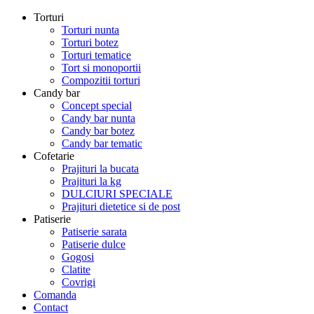
Torturi
Torturi nunta
Torturi botez
Torturi tematice
Tort si monoportii
Compozitii torturi
Candy bar
Concept special
Candy bar nunta
Candy bar botez
Candy bar tematic
Cofetarie
Prajituri la bucata
Prajituri la kg
DULCIURI SPECIALE
Prajituri dietetice si de post
Patiserie
Patiserie sarata
Patiserie dulce
Gogosi
Clatite
Covrigi
Comanda
Contact