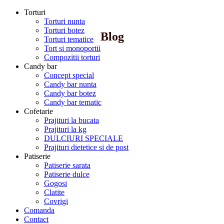
Torturi
Torturi nunta
Torturi botez
Blog
Torturi tematice
Tort si monoportii
Compozitii torturi
Candy bar
Concept special
Candy bar nunta
Candy bar botez
Candy bar tematic
Cofetarie
Prajituri la bucata
Prajituri la kg
DULCIURI SPECIALE
Prajituri dietetice si de post
Patiserie
Patiserie sarata
Patiserie dulce
Gogosi
Clatite
Covrigi
Comanda
Contact