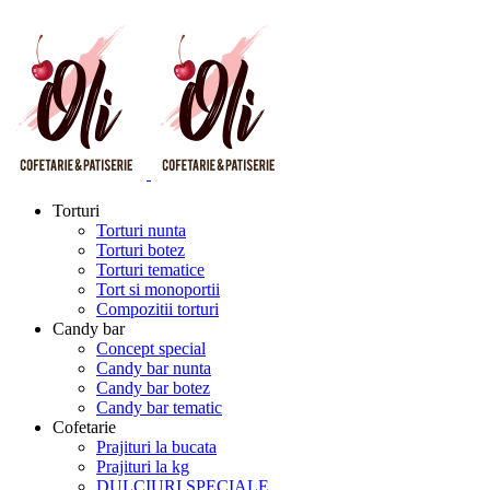
Torturi
Torturi nunta
Torturi botez
Torturi tematice
Tort si monoportii
Compozitii torturi
Candy bar
Concept special
Candy bar nunta
Candy bar botez
Candy bar tematic
Cofetarie
Prajituri la bucata
Prajituri la kg
DULCIURI SPECIALE