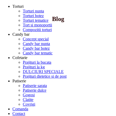
Torturi
Torturi nunta
Torturi botez
Blog
Torturi tematice
Tort si monoportii
Compozitii torturi
Candy bar
Concept special
Candy bar nunta
Candy bar botez
Candy bar tematic
Cofetarie
Prajituri la bucata
Prajituri la kg
DULCIURI SPECIALE
Prajituri dietetice si de post
Patiserie
Patiserie sarata
Patiserie dulce
Gogosi
Clatite
Covrigi
Comanda
Contact