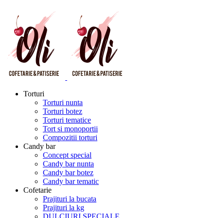
Torturi
Torturi nunta
Torturi botez
Torturi tematice
Tort si monoportii
Compozitii torturi
Candy bar
Concept special
Candy bar nunta
Candy bar botez
Candy bar tematic
Cofetarie
Prajituri la bucata
Prajituri la kg
DULCIURI SPECIALE