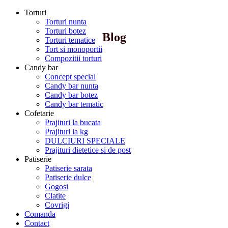
Torturi
Torturi nunta
Torturi botez
Blog
Torturi tematice
Tort si monoportii
Compozitii torturi
Candy bar
Concept special
Candy bar nunta
Candy bar botez
Candy bar tematic
Cofetarie
Prajituri la bucata
Prajituri la kg
DULCIURI SPECIALE
Prajituri dietetice si de post
Patiserie
Patiserie sarata
Patiserie dulce
Gogosi
Clatite
Covrigi
Comanda
Contact