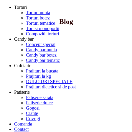
Torturi
Torturi nunta
Torturi botez
Blog
Torturi tematice
Tort si monoportii
Compozitii torturi
Candy bar
Concept special
Candy bar nunta
Candy bar botez
Candy bar tematic
Cofetarie
Prajituri la bucata
Prajituri la kg
DULCIURI SPECIALE
Prajituri dietetice si de post
Patiserie
Patiserie sarata
Patiserie dulce
Gogosi
Clatite
Covrigi
Comanda
Contact