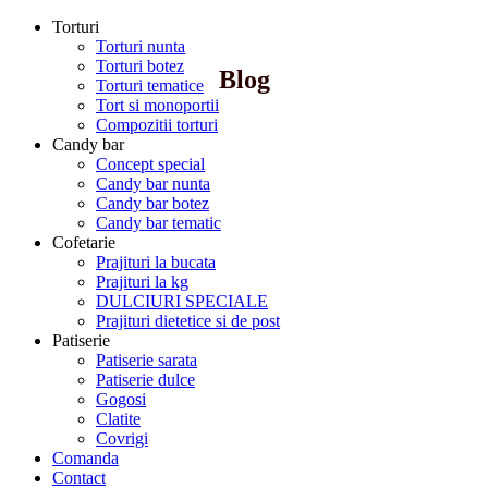
Torturi
Torturi nunta
Torturi botez
Blog
Torturi tematice
Tort si monoportii
Compozitii torturi
Candy bar
Concept special
Candy bar nunta
Candy bar botez
Candy bar tematic
Cofetarie
Prajituri la bucata
Prajituri la kg
DULCIURI SPECIALE
Prajituri dietetice si de post
Patiserie
Patiserie sarata
Patiserie dulce
Gogosi
Clatite
Covrigi
Comanda
Contact