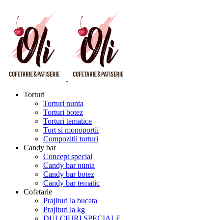
Torturi
Torturi nunta
Torturi botez
Torturi tematice
Tort si monoportii
Compozitii torturi
Candy bar
Concept special
Candy bar nunta
Candy bar botez
Candy bar tematic
Cofetarie
Prajituri la bucata
Prajituri la kg
DULCIURI SPECIALE