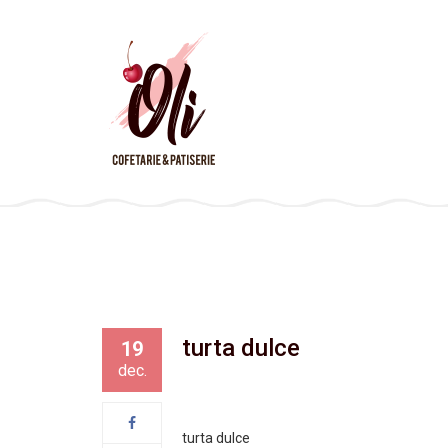
turta dulce
19
dec.
turta dulce