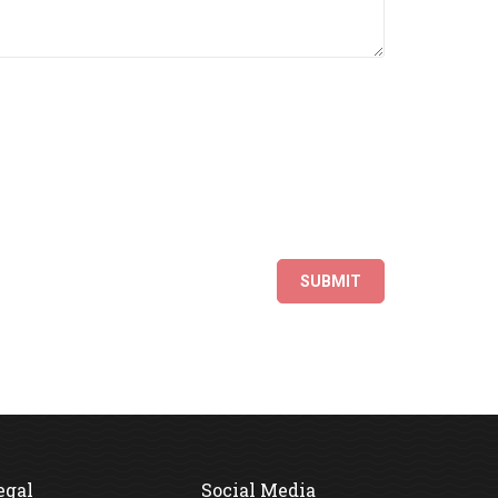
egal
Social Media