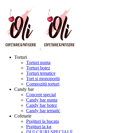
Torturi
Torturi nunta
Torturi botez
Torturi tematice
Tort si monoportii
Compozitii torturi
Candy bar
Concept special
Candy bar nunta
Candy bar botez
Candy bar tematic
Cofetarie
Prajituri la bucata
Prajituri la kg
DULCIURI SPECIALE