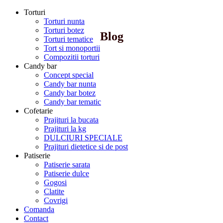
Torturi
Torturi nunta
Torturi botez
Blog
Torturi tematice
Tort si monoportii
Compozitii torturi
Candy bar
Concept special
Candy bar nunta
Candy bar botez
Candy bar tematic
Cofetarie
Prajituri la bucata
Prajituri la kg
DULCIURI SPECIALE
Prajituri dietetice si de post
Patiserie
Patiserie sarata
Patiserie dulce
Gogosi
Clatite
Covrigi
Comanda
Contact