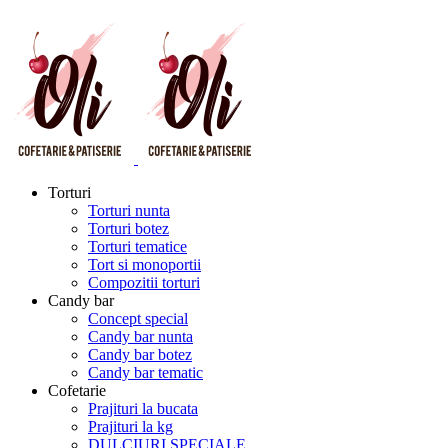
Torturi
Torturi nunta
Torturi botez
Torturi tematice
Tort si monoportii
Compozitii torturi
Candy bar
Concept special
Candy bar nunta
Candy bar botez
Candy bar tematic
Cofetarie
Prajituri la bucata
Prajituri la kg
DULCIURI SPECIALE