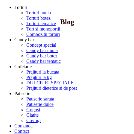
Torturi
Torturi nunta
Torturi botez
Blog
Torturi tematice
Tort si monoportii
Compozitii torturi
Candy bar
Concept special
Candy bar nunta
Candy bar botez
Candy bar tematic
Cofetarie
Prajituri la bucata
Prajituri la kg
DULCIURI SPECIALE
Prajituri dietetice si de post
Patiserie
Patiserie sarata
Patiserie dulce
Gogosi
Clatite
Covrigi
Comanda
Contact