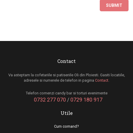
Contact
Va asteptam la cofetariile si patiseriile Oli din Ploiesti. Gasiti locatiile,
adresele si numerele de telefon in pagina
Contact
.
Telefon comenzi candy bar si torturi evenimente
0732 277 070
/
0729 180 917
Utile
Cum comand?