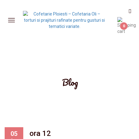
0
Blog
ora 12
05