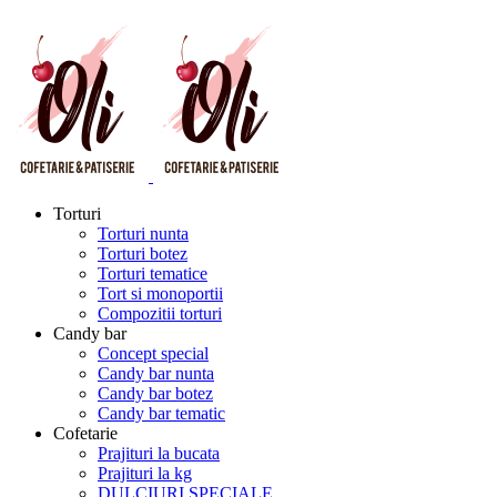
Torturi
Torturi nunta
Torturi botez
Torturi tematice
Tort si monoportii
Compozitii torturi
Candy bar
Concept special
Candy bar nunta
Candy bar botez
Candy bar tematic
Cofetarie
Prajituri la bucata
Prajituri la kg
DULCIURI SPECIALE