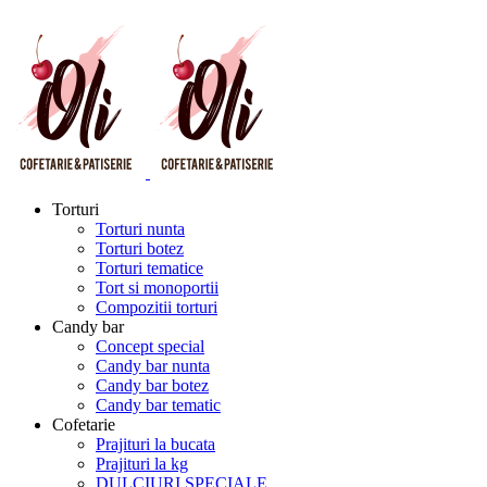
Torturi
Torturi nunta
Torturi botez
Torturi tematice
Tort si monoportii
Compozitii torturi
Candy bar
Concept special
Candy bar nunta
Candy bar botez
Candy bar tematic
Cofetarie
Prajituri la bucata
Prajituri la kg
DULCIURI SPECIALE