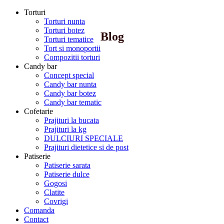
Torturi
Torturi nunta
Torturi botez
Blog
Torturi tematice
Tort si monoportii
Compozitii torturi
Candy bar
Concept special
Candy bar nunta
Candy bar botez
Candy bar tematic
Cofetarie
Prajituri la bucata
Prajituri la kg
DULCIURI SPECIALE
Prajituri dietetice si de post
Patiserie
Patiserie sarata
Patiserie dulce
Gogosi
Clatite
Covrigi
Comanda
Contact