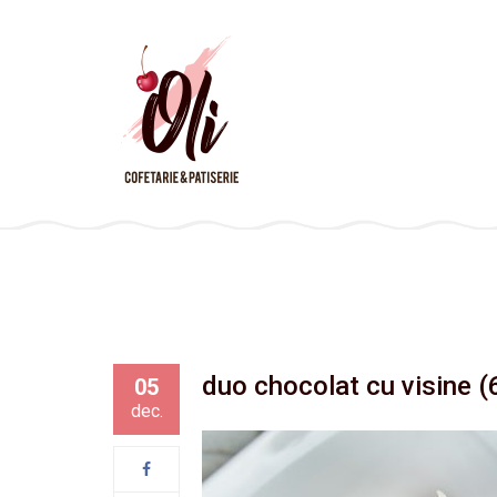
duo chocolat cu visine (
05
dec.