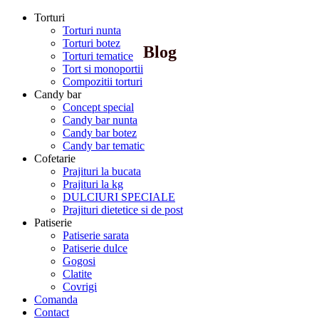
Torturi
Torturi nunta
Torturi botez
Blog
Torturi tematice
Tort si monoportii
Compozitii torturi
Candy bar
Concept special
Candy bar nunta
Candy bar botez
Candy bar tematic
Cofetarie
Prajituri la bucata
Prajituri la kg
DULCIURI SPECIALE
Prajituri dietetice si de post
Patiserie
Patiserie sarata
Patiserie dulce
Gogosi
Clatite
Covrigi
Comanda
Contact