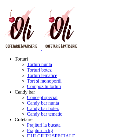
Torturi
Torturi nunta
Torturi botez
Torturi tematice
Tort si monoportii
Compozitii torturi
Candy bar
Concept special
Candy bar nunta
Candy bar botez
Candy bar tematic
Cofetarie
Prajituri la bucata
Prajituri la kg
DULCIURI SPECIALE