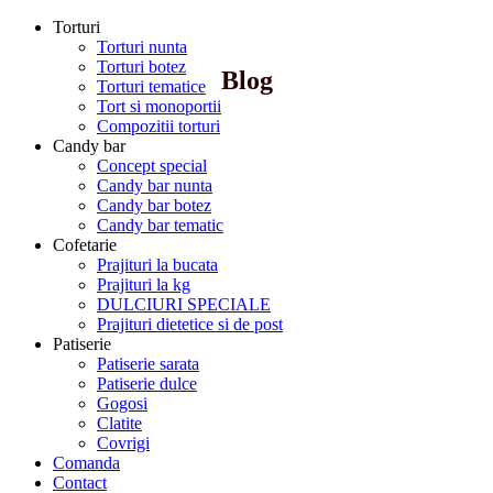
Torturi
Torturi nunta
Torturi botez
Blog
Torturi tematice
Tort si monoportii
Compozitii torturi
Candy bar
Concept special
Candy bar nunta
Candy bar botez
Candy bar tematic
Cofetarie
Prajituri la bucata
Prajituri la kg
DULCIURI SPECIALE
Prajituri dietetice si de post
Patiserie
Patiserie sarata
Patiserie dulce
Gogosi
Clatite
Covrigi
Comanda
Contact