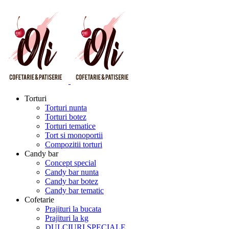
Torturi
Torturi nunta
Torturi botez
Torturi tematice
Tort si monoportii
Compozitii torturi
Candy bar
Concept special
Candy bar nunta
Candy bar botez
Candy bar tematic
Cofetarie
Prajituri la bucata
Prajituri la kg
DULCIURI SPECIALE