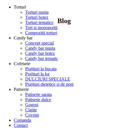
Torturi
Torturi nunta
Torturi botez
Blog
Torturi tematice
Tort si monoportii
Compozitii torturi
Candy bar
Concept special
Candy bar nunta
Candy bar botez
Candy bar tematic
Cofetarie
Prajituri la bucata
Prajituri la kg
DULCIURI SPECIALE
Prajituri dietetice si de post
Patiserie
Patiserie sarata
Patiserie dulce
Gogosi
Clatite
Covrigi
Comanda
Contact