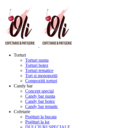
Torturi
Torturi nunta
Torturi botez
Torturi tematice
Tort si monoportii
Compozitii torturi
Candy bar
Concept special
Candy bar nunta
Candy bar botez
Candy bar tematic
Cofetarie
Prajituri la bucata
Prajituri la kg
DULCIURI SPECIALE