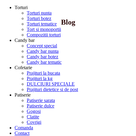
Torturi
Torturi nunta
Torturi botez
Blog
Torturi tematice
Tort si monoportii
Compozitii torturi
Candy bar
Concept special
Candy bar nunta
Candy bar botez
Candy bar tematic
Cofetarie
Prajituri la bucata
Prajituri la kg
DULCIURI SPECIALE
Prajituri dietetice si de post
Patiserie
Patiserie sarata
Patiserie dulce
Gogosi
Clatite
Covrigi
Comanda
Contact